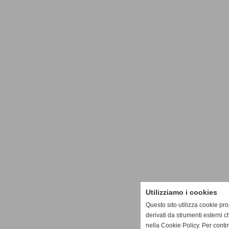
Utilizziamo i cookies
Questo sito utilizza cookie pro
derivati da strumenti esterni 
nella Cookie Policy. Per cont