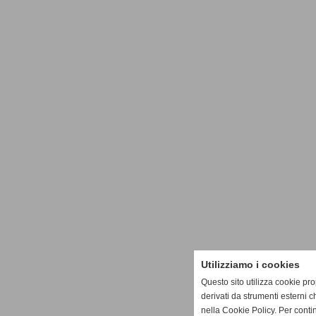
Utilizziamo i cookies
Questo sito utilizza cookie pro
derivati da strumenti esterni 
nella Cookie Policy. Per cont